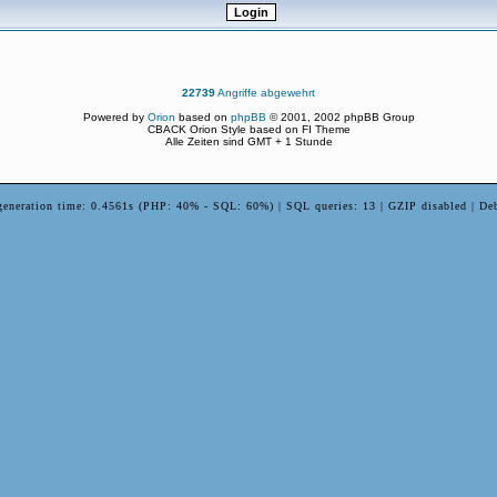
22739
Angriffe abgewehrt
Powered by
Orion
based on
phpBB
© 2001, 2002 phpBB Group
CBACK Orion Style based on FI Theme
Alle Zeiten sind GMT + 1 Stunde
generation time: 0.4561s (PHP: 40% - SQL: 60%) | SQL queries: 13 | GZIP disabled | De