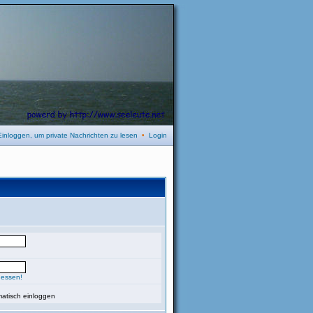
Einloggen, um private Nachrichten zu lesen
•
Login
gessen!
atisch einloggen