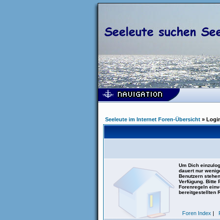
Seeleute im Internet Foren-Übersicht
» Logi
Um Dich einzulog
dauert nur wenig
Benutzern stehen
Verfügung. Bitte
Forenregeln einve
bereitgestellten 
Foren Index
|