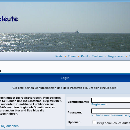
Portal
•
Forum
•
Profil
•
Suchen
•
Registrieren
•
n
Login
Gib bitte deinen Benutzernamen und dein Passwort ein, um dich einzuloggen!
gen musst Du registriert sein. Registrieren
e Sekunden und ist kostenlos. Registrierten
Benutzername:
 außerdem zusätzliche Funktionen zur
Registrieren
 Prüfe vor dem Login, ob Du mit unseren
rstanden bist und lies bitte die
Passwort:
Regeln durch.
Ich habe mein Passwort ver
Optionen:
Bei jedem Besuch autom
FAQ ansehen