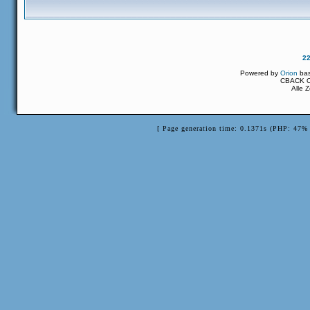
2
Powered by
Orion
ba
CBACK Or
Alle 
[ Page generation time: 0.1371s (PHP: 47% 