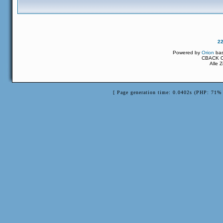
2
Powered by
Orion
ba
CBACK Or
Alle 
[ Page generation time: 0.0402s (PHP: 71% 