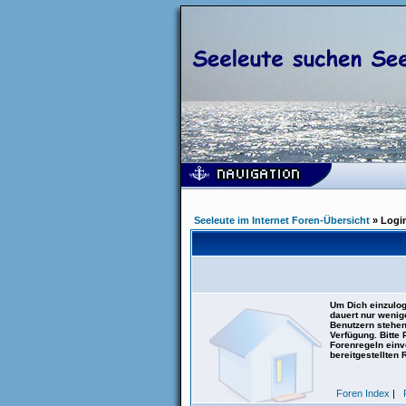
Seeleute im Internet Foren-Übersicht
» Logi
Um Dich einzulog
dauert nur wenig
Benutzern stehen
Verfügung. Bitte
Forenregeln einve
bereitgestellten 
Foren Index
|