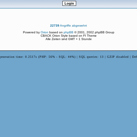
22739
Angriffe abgewehrt
Powered by
Orion
based on
phpBB
© 2001, 2002 phpBB Group
CBACK Orion Style based on FI Theme
Alle Zeiten sind GMT + 1 Stunde
generation time: 0.2517s (PHP: 56% - SQL: 44%) | SQL queries: 13 | GZIP disabled | De