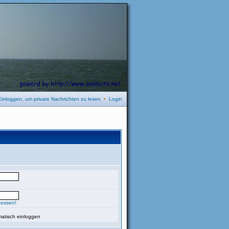
Einloggen, um private Nachrichten zu lesen
•
Login
gessen!
atisch einloggen