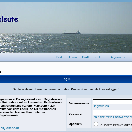
Portal
•
Forum
•
Profil
•
Suchen
•
Registrieren
•
n
Login
Gib bitte deinen Benutzernamen und dein Passwort ein, um dich einzuloggen!
gen musst Du registriert sein. Registrieren
e Sekunden und ist kostenlos. Registrierten
Benutzername:
 außerdem zusätzliche Funktionen zur
Registrieren
 Prüfe vor dem Login, ob Du mit unseren
rstanden bist und lies bitte die
Passwort:
Regeln durch.
Ich habe mein Passwort ver
Optionen:
Bei jedem Besuch autom
FAQ ansehen