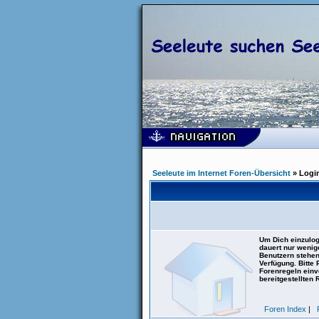
Seeleute im Internet Foren-Übersicht
» Logi
Um Dich einzulog
dauert nur wenig
Benutzern stehen
Verfügung. Bitte
Forenregeln einve
bereitgestellten 
Foren Index
|