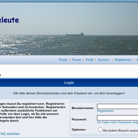
Portal
•
Forum
•
Profil
•
Suchen
•
Registrieren
•
n
Login
Gib bitte deinen Benutzernamen und dein Passwort ein, um dich einzuloggen!
gen musst Du registriert sein. Registrieren
e Sekunden und ist kostenlos. Registrierten
Benutzername:
 außerdem zusätzliche Funktionen zur
Registrieren
 Prüfe vor dem Login, ob Du mit unseren
rstanden bist und lies bitte die
Passwort:
Regeln durch.
Ich habe mein Passwort ver
Optionen:
Bei jedem Besuch autom
FAQ ansehen