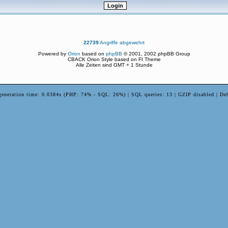
22739
Angriffe abgewehrt
Powered by
Orion
based on
phpBB
© 2001, 2002 phpBB Group
CBACK Orion Style based on FI Theme
Alle Zeiten sind GMT + 1 Stunde
generation time: 0.0384s (PHP: 74% - SQL: 26%) | SQL queries: 13 | GZIP disabled | De