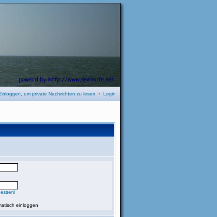
Einloggen, um private Nachrichten zu lesen
•
Login
gessen!
atisch einloggen