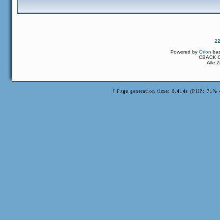
2
Powered by
Orion
ba
CBACK Or
Alle 
[ Page generation time: 0.414s (PHP: 71% 