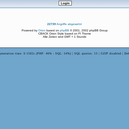
22739
Angriffe abgewehrt
Powered by
Orion
based on
phpBB
© 2001, 2002 phpBB Group
CBACK Orion Style based on FI Theme
Alle Zeiten sind GMT + 1 Stunde
generation time: 0.1502s (PHP: 46% - SQL: 54%) | SQL queries: 13 | GZIP disabled | De