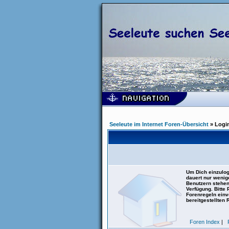
Seeleute im Internet Foren-Übersicht
» Logi
Um Dich einzulog
dauert nur wenig
Benutzern stehen
Verfügung. Bitte
Forenregeln einve
bereitgestellten 
Foren Index
|