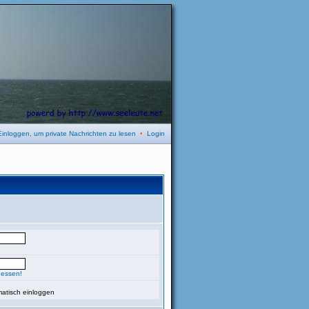
Einloggen, um private Nachrichten zu lesen
•
Login
gessen!
atisch einloggen