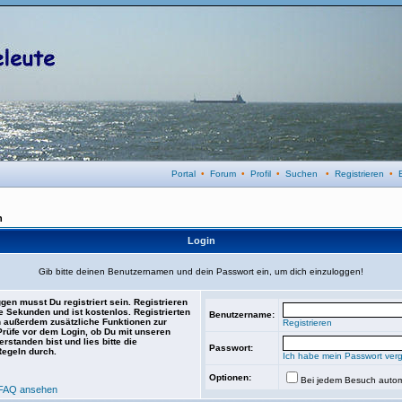
Portal
•
Forum
•
Profil
•
Suchen
•
Registrieren
•
n
Login
Gib bitte deinen Benutzernamen und dein Passwort ein, um dich einzuloggen!
gen musst Du registriert sein. Registrieren
e Sekunden und ist kostenlos. Registrierten
Benutzername:
 außerdem zusätzliche Funktionen zur
Registrieren
 Prüfe vor dem Login, ob Du mit unseren
rstanden bist und lies bitte die
Passwort:
Regeln durch.
Ich habe mein Passwort ver
Optionen:
Bei jedem Besuch autom
FAQ ansehen