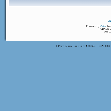
2
Powered by
Orion
ba
CBACK Or
Alle 
[ Page generation time: 1.0662s (PHP: 63% 