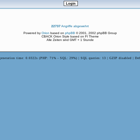
22737
Angriffe abgewehrt
Powered by
Orion
based on
phpBB
© 2001, 2002 phpBB Group
CBACK Orion Style based on FI Theme
Alle Zeiten sind GMT + 1 Stunde
generation time: 0.0322s (PHP: 71% - SQL: 29%) | SQL queries: 13 | GZIP disabled | De