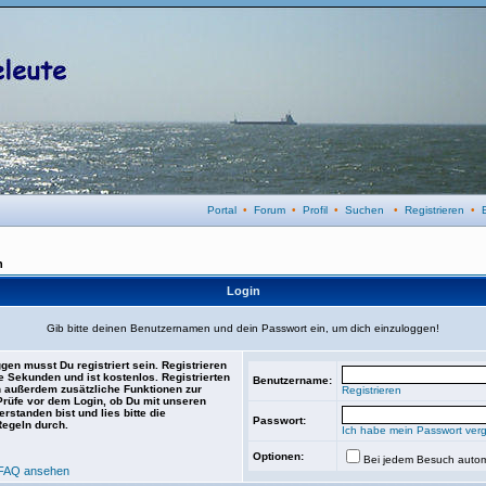
Portal
•
Forum
•
Profil
•
Suchen
•
Registrieren
•
n
Login
Gib bitte deinen Benutzernamen und dein Passwort ein, um dich einzuloggen!
gen musst Du registriert sein. Registrieren
e Sekunden und ist kostenlos. Registrierten
Benutzername:
 außerdem zusätzliche Funktionen zur
Registrieren
 Prüfe vor dem Login, ob Du mit unseren
rstanden bist und lies bitte die
Passwort:
Regeln durch.
Ich habe mein Passwort ver
Optionen:
Bei jedem Besuch autom
FAQ ansehen