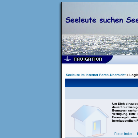
Seeleute im Internet Foren-Übersicht
» Logi
Um Dich einzulog
dauert nur wenig
Benutzern stehen
Verfügung. Bitte
Forenregeln einve
bereitgestellten 
Foren Index
|