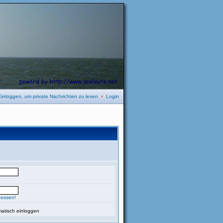
Einloggen, um private Nachrichten zu lesen
•
Login
gessen!
atisch einloggen