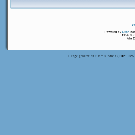
2
Powered by
Orion
ba
CBACK Or
Alle 
[ Page generation time: 0.2384s (PHP: 69% 