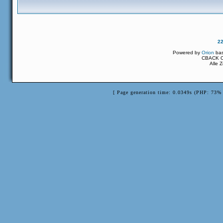
2
Powered by
Orion
ba
CBACK Or
Alle 
[ Page generation time: 0.0349s (PHP: 73% 