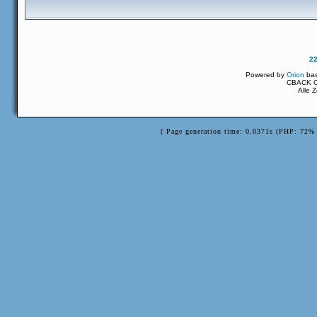
2
Powered by
Orion
ba
CBACK Or
Alle 
[ Page generation time: 0.0371s (PHP: 72% 