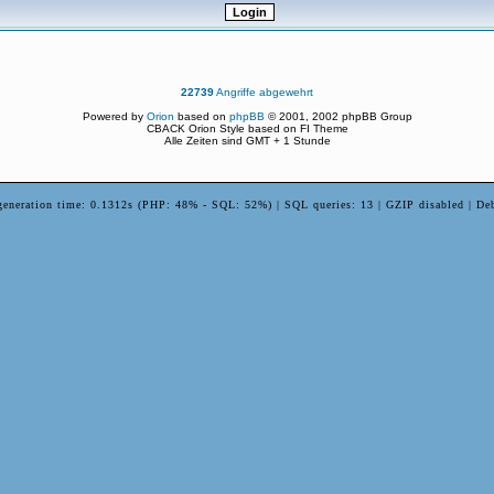
22739
Angriffe abgewehrt
Powered by
Orion
based on
phpBB
© 2001, 2002 phpBB Group
CBACK Orion Style based on FI Theme
Alle Zeiten sind GMT + 1 Stunde
generation time: 0.1312s (PHP: 48% - SQL: 52%) | SQL queries: 13 | GZIP disabled | De