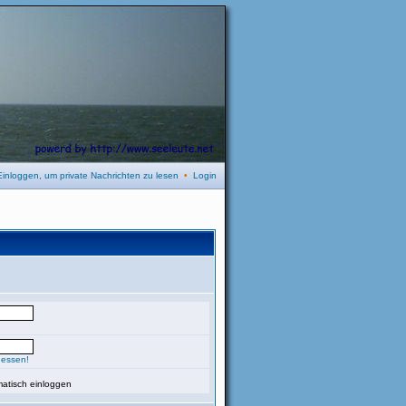
Einloggen, um private Nachrichten zu lesen
•
Login
gessen!
atisch einloggen