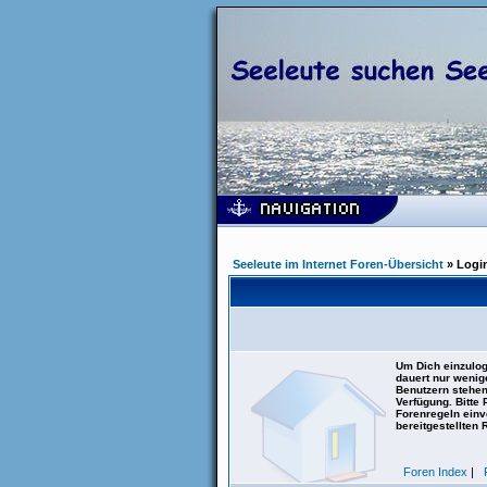
Seeleute im Internet Foren-Übersicht
» Logi
Um Dich einzulog
dauert nur wenig
Benutzern stehen
Verfügung. Bitte
Forenregeln einve
bereitgestellten 
Foren Index
|