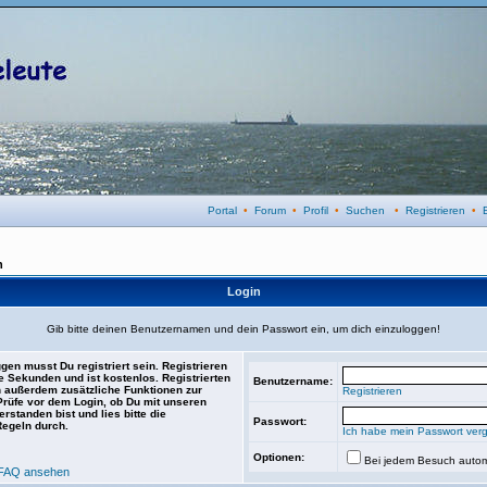
Portal
•
Forum
•
Profil
•
Suchen
•
Registrieren
•
n
Login
Gib bitte deinen Benutzernamen und dein Passwort ein, um dich einzuloggen!
gen musst Du registriert sein. Registrieren
e Sekunden und ist kostenlos. Registrierten
Benutzername:
 außerdem zusätzliche Funktionen zur
Registrieren
 Prüfe vor dem Login, ob Du mit unseren
rstanden bist und lies bitte die
Passwort:
Regeln durch.
Ich habe mein Passwort ver
Optionen:
Bei jedem Besuch autom
FAQ ansehen