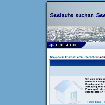
Seeleute im Internet Foren-Übersicht
» Logi
Um Dich einzulog
dauert nur wenig
Benutzern stehen
Verfügung. Bitte
Forenregeln einve
bereitgestellten 
Foren Index
|