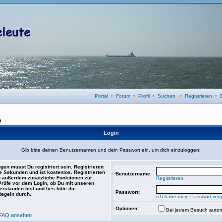
Portal
•
Forum
•
Profil
•
Suchen
•
Registrieren
•
n
Login
Gib bitte deinen Benutzernamen und dein Passwort ein, um dich einzuloggen!
gen musst Du registriert sein. Registrieren
e Sekunden und ist kostenlos. Registrierten
Benutzername:
 außerdem zusätzliche Funktionen zur
Registrieren
 Prüfe vor dem Login, ob Du mit unseren
rstanden bist und lies bitte die
Passwort:
Regeln durch.
Ich habe mein Passwort ver
Optionen:
Bei jedem Besuch autom
FAQ ansehen