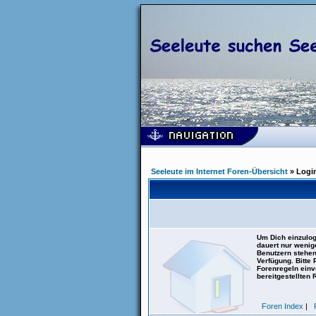
Seeleute im Internet Foren-Übersicht
» Logi
Um Dich einzulog
dauert nur wenig
Benutzern stehen
Verfügung. Bitte
Forenregeln einve
bereitgestellten 
Foren Index
|