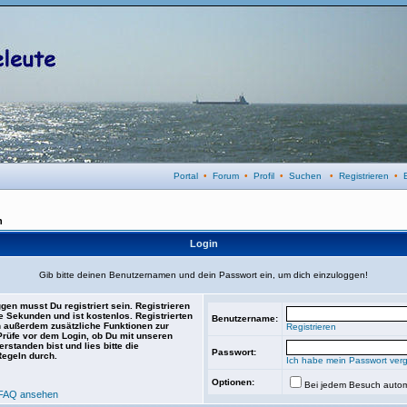
Portal
•
Forum
•
Profil
•
Suchen
•
Registrieren
•
n
Login
Gib bitte deinen Benutzernamen und dein Passwort ein, um dich einzuloggen!
gen musst Du registriert sein. Registrieren
e Sekunden und ist kostenlos. Registrierten
Benutzername:
 außerdem zusätzliche Funktionen zur
Registrieren
 Prüfe vor dem Login, ob Du mit unseren
rstanden bist und lies bitte die
Passwort:
Regeln durch.
Ich habe mein Passwort ver
Optionen:
Bei jedem Besuch autom
FAQ ansehen