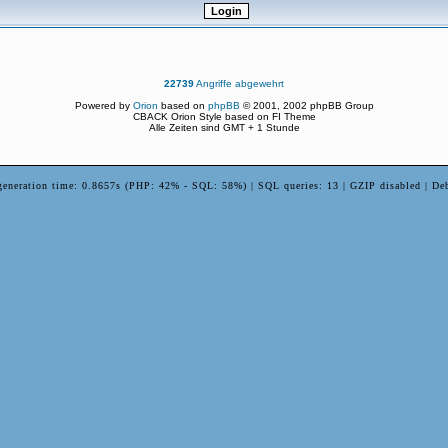
22739
Angriffe abgewehrt
Powered by
Orion
based on
phpBB
© 2001, 2002 phpBB Group
CBACK Orion Style based on FI Theme
Alle Zeiten sind GMT + 1 Stunde
generation time: 0.8657s (PHP: 42% - SQL: 58%) | SQL queries: 13 | GZIP disabled | De