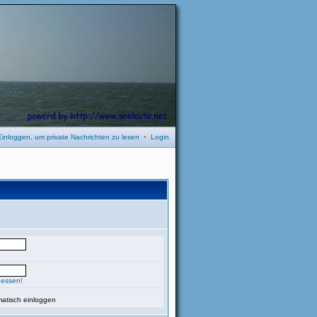
Einloggen, um private Nachrichten zu lesen
•
Login
gessen!
atisch einloggen