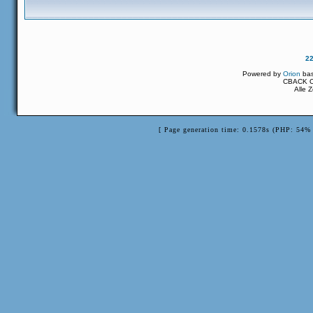
2
Powered by
Orion
ba
CBACK Or
Alle 
[ Page generation time: 0.1578s (PHP: 54% 