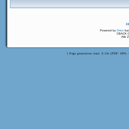
2
Powered by
Orion
ba
CBACK Or
Alle 
[ Page generation time: 0.14s (PHP: 68% 