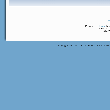
2
Powered by
Orion
ba
CBACK Or
Alle 
[ Page generation time: 0.4056s (PHP: 47% 