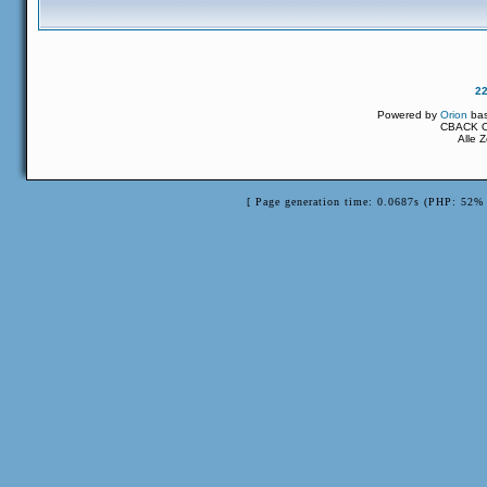
2
Powered by
Orion
ba
CBACK Or
Alle 
[ Page generation time: 0.0687s (PHP: 52% 