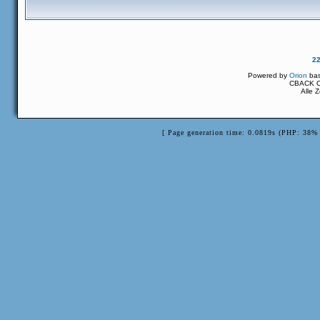
2
Powered by
Orion
ba
CBACK Or
Alle 
[ Page generation time: 0.0819s (PHP: 38% 