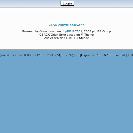
22739
Angriffe abgewehrt
Powered by
Orion
based on
phpBB
© 2001, 2002 phpBB Group
CBACK Orion Style based on FI Theme
Alle Zeiten sind GMT + 1 Stunde
generation time: 0.0338s (PHP: 75% - SQL: 25%) | SQL queries: 13 | GZIP disabled | De