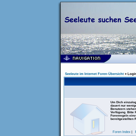
Seeleute im Internet Foren-Übersicht
» Logi
Um Dich einzulog
dauert nur wenig
Benutzern stehen
Verfügung. Bitte
Forenregeln einve
bereitgestellten 
Foren Index
|