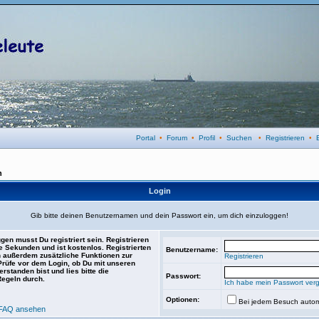
Portal
•
Forum
•
Profil
•
Suchen
•
Registrieren
•
n
Login
Gib bitte deinen Benutzernamen und dein Passwort ein, um dich einzuloggen!
gen musst Du registriert sein. Registrieren
e Sekunden und ist kostenlos. Registrierten
Benutzername:
 außerdem zusätzliche Funktionen zur
Registrieren
 Prüfe vor dem Login, ob Du mit unseren
rstanden bist und lies bitte die
Passwort:
Regeln durch.
Ich habe mein Passwort ver
Optionen:
Bei jedem Besuch autom
FAQ ansehen