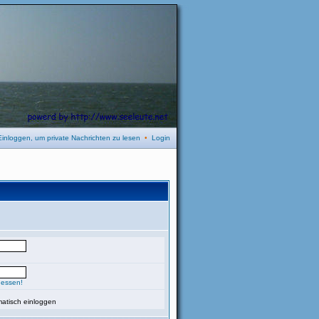
Einloggen, um private Nachrichten zu lesen
•
Login
gessen!
atisch einloggen