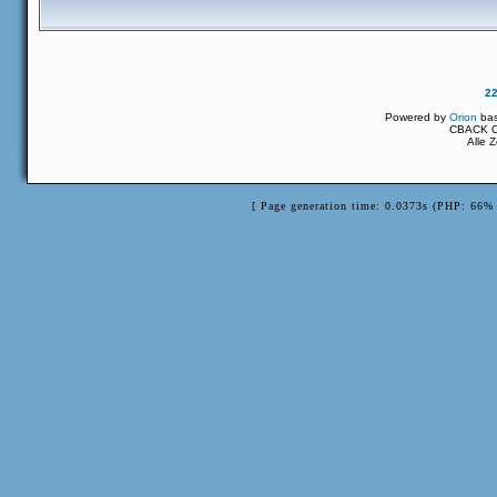
2
Powered by
Orion
ba
CBACK Or
Alle 
[ Page generation time: 0.0373s (PHP: 66% 