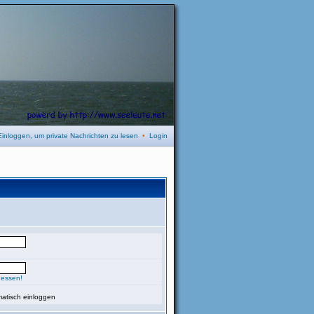
Einloggen, um private Nachrichten zu lesen
•
Login
gessen!
atisch einloggen