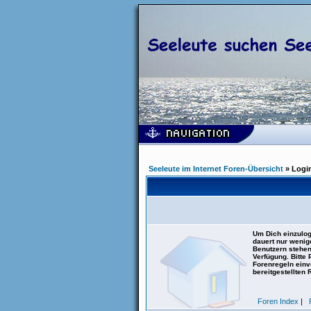
Seeleute im Internet Foren-Übersicht
» Logi
Um Dich einzulog
dauert nur wenig
Benutzern stehen
Verfügung. Bitte
Forenregeln einve
bereitgestellten 
Foren Index
|