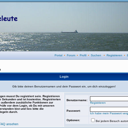
Portal
•
Forum
•
Profil
•
Suchen
•
Registrieren
•
n
Login
Gib bitte deinen Benutzernamen und dein Passwort ein, um dich einzuloggen!
gen musst Du registriert sein. Registrieren
e Sekunden und ist kostenlos. Registrierten
Benutzername:
 außerdem zusätzliche Funktionen zur
Registrieren
 Prüfe vor dem Login, ob Du mit unseren
rstanden bist und lies bitte die
Passwort:
Regeln durch.
Ich habe mein Passwort ver
Optionen:
Bei jedem Besuch autom
FAQ ansehen