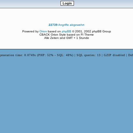
22739
Angriffe abgewehrt
Powered by
Orion
based on
phpBB
© 2001, 2002 phpBB Group
CBACK Orion Style based on FI Theme
Alle Zeiten sind GMT + 1 Stunde
generation time: 0.0749s (PHP: 52% - SQL: 48%) | SQL queries: 13 | GZIP disabled | De