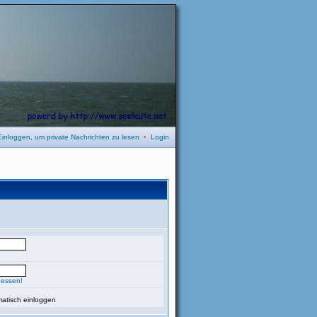
Einloggen, um private Nachrichten zu lesen
•
Login
gessen!
atisch einloggen