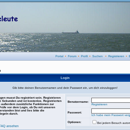
Portal
•
Forum
•
Profil
•
Suchen
•
Registrieren
•
n
Login
Gib bitte deinen Benutzernamen und dein Passwort ein, um dich einzuloggen!
gen musst Du registriert sein. Registrieren
e Sekunden und ist kostenlos. Registrierten
Benutzername:
 außerdem zusätzliche Funktionen zur
Registrieren
 Prüfe vor dem Login, ob Du mit unseren
rstanden bist und lies bitte die
Passwort:
Regeln durch.
Ich habe mein Passwort ver
Optionen:
Bei jedem Besuch autom
FAQ ansehen