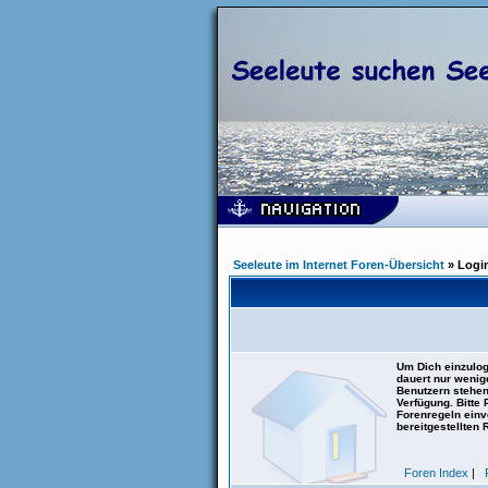
Seeleute im Internet Foren-Übersicht
» Logi
Um Dich einzulog
dauert nur wenig
Benutzern stehen
Verfügung. Bitte
Forenregeln einve
bereitgestellten 
Foren Index
|