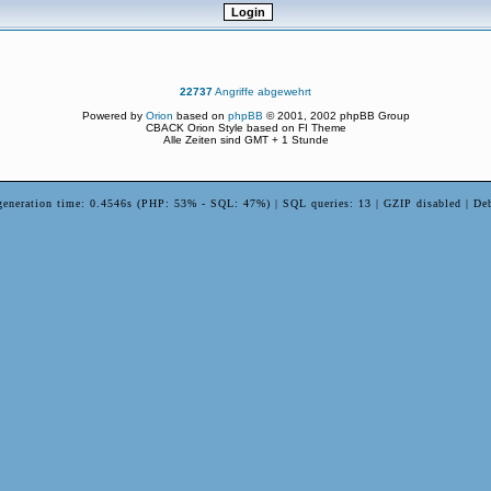
22737
Angriffe abgewehrt
Powered by
Orion
based on
phpBB
© 2001, 2002 phpBB Group
CBACK Orion Style based on FI Theme
Alle Zeiten sind GMT + 1 Stunde
generation time: 0.4546s (PHP: 53% - SQL: 47%) | SQL queries: 13 | GZIP disabled | De