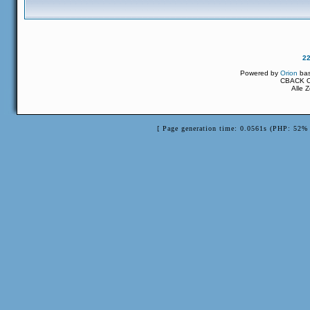
2
Powered by
Orion
ba
CBACK Or
Alle 
[ Page generation time: 0.0561s (PHP: 52% 