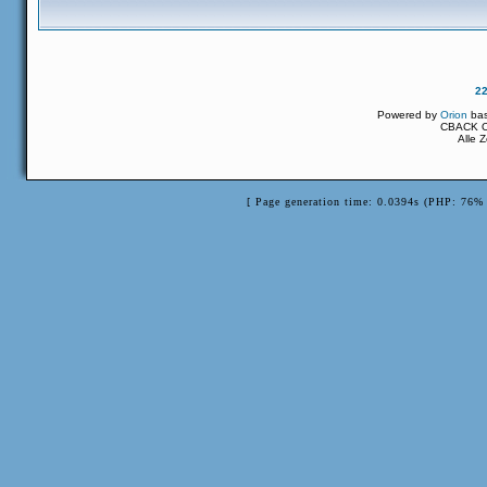
2
Powered by
Orion
ba
CBACK Or
Alle 
[ Page generation time: 0.0394s (PHP: 76% 