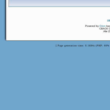
2
Powered by
Orion
ba
CBACK Or
Alle 
[ Page generation time: 0.1684s (PHP: 60% 