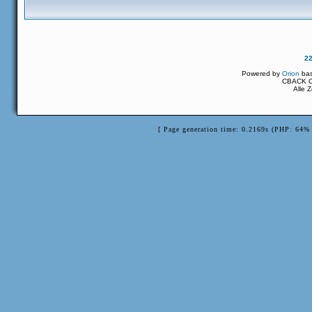
2
Powered by
Orion
ba
CBACK Or
Alle 
[ Page generation time: 0.2169s (PHP: 64% 