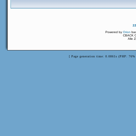
2
Powered by
Orion
ba
CBACK Or
Alle 
[ Page generation time: 0.0861s (PHP: 76% 