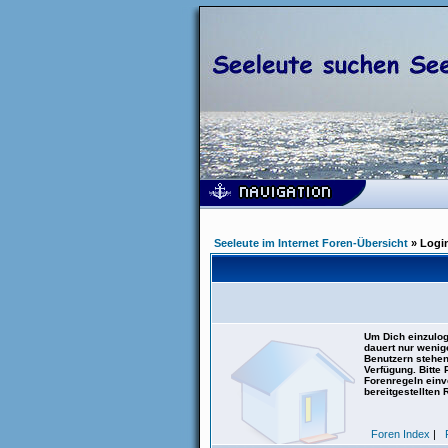
Seeleute im Internet Foren-Übersicht
» Logi
Um Dich einzulog
dauert nur wenig
Benutzern stehen
Verfügung. Bitte
Forenregeln einve
bereitgestellten 
Foren Index
|