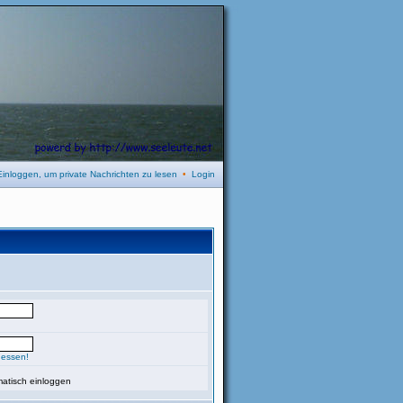
Einloggen, um private Nachrichten zu lesen
•
Login
gessen!
atisch einloggen