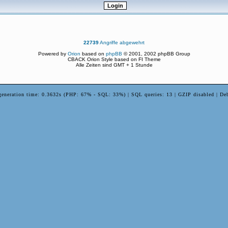
22739
Angriffe abgewehrt
Powered by
Orion
based on
phpBB
© 2001, 2002 phpBB Group
CBACK Orion Style based on FI Theme
Alle Zeiten sind GMT + 1 Stunde
generation time: 0.3632s (PHP: 67% - SQL: 33%) | SQL queries: 13 | GZIP disabled | De