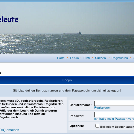
Portal
•
Forum
•
Profil
•
Suchen
•
Registrieren
•
n
Login
Gib bitte deinen Benutzernamen und dein Passwort ein, um dich einzuloggen!
gen musst Du registriert sein. Registrieren
e Sekunden und ist kostenlos. Registrierten
Benutzername:
 außerdem zusätzliche Funktionen zur
Registrieren
 Prüfe vor dem Login, ob Du mit unseren
rstanden bist und lies bitte die
Passwort:
Regeln durch.
Ich habe mein Passwort ver
Optionen:
Bei jedem Besuch autom
FAQ ansehen