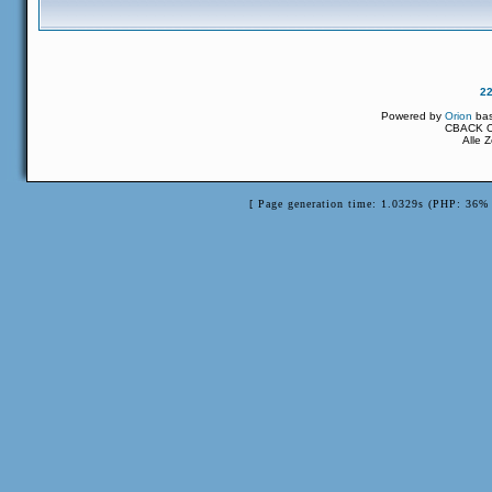
2
Powered by
Orion
ba
CBACK Or
Alle 
[ Page generation time: 1.0329s (PHP: 36% 