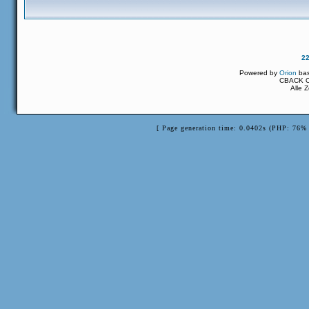
2
Powered by
Orion
ba
CBACK Or
Alle 
[ Page generation time: 0.0402s (PHP: 76% 