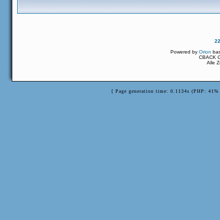
2
Powered by
Orion
ba
CBACK Or
Alle 
[ Page generation time: 0.1134s (PHP: 41% 