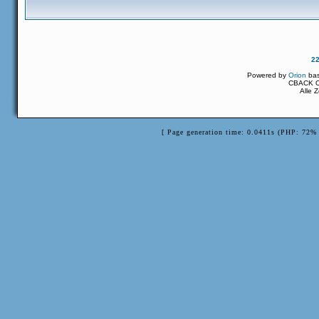
2
Powered by
Orion
ba
CBACK Or
Alle 
[ Page generation time: 0.0411s (PHP: 72% 