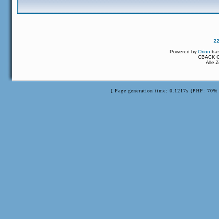
2
Powered by
Orion
ba
CBACK Or
Alle 
[ Page generation time: 0.1217s (PHP: 70% 