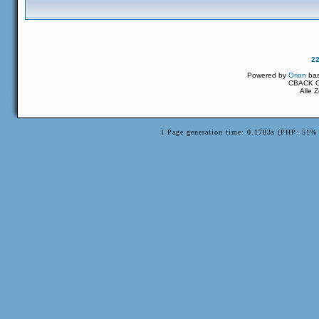
2
Powered by
Orion
ba
CBACK Or
Alle 
[ Page generation time: 0.1783s (PHP: 51% 