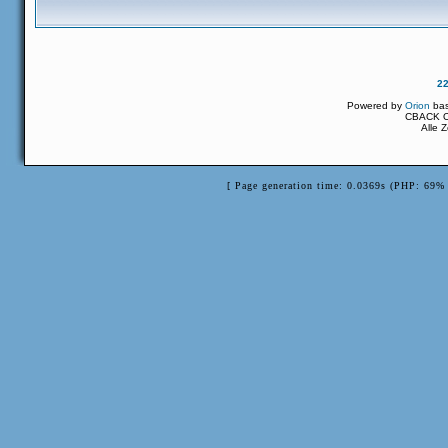
2
Powered by
Orion
ba
CBACK Or
Alle 
[ Page generation time: 0.0369s (PHP: 69% 