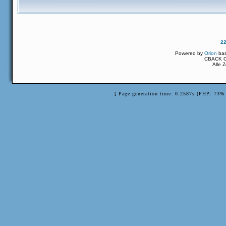
2
Powered by
Orion
ba
CBACK Or
Alle 
[ Page generation time: 0.2587s (PHP: 73% 