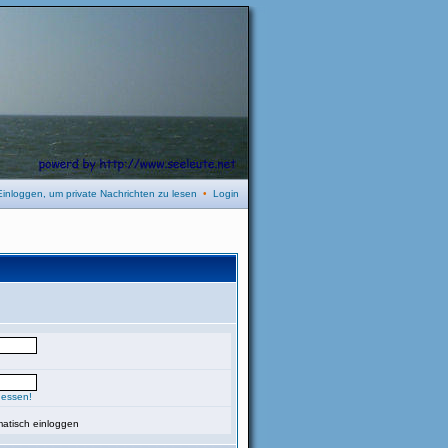
Einloggen, um private Nachrichten zu lesen
•
Login
gessen!
atisch einloggen