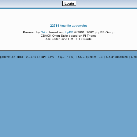
22739
Angriffe abgewehrt
Powered by
Orion
based on
phpBB
© 2001, 2002 phpBB Group
CBACK Orion Style based on FI Theme
Alle Zeiten sind GMT + 1 Stunde
 generation time: 0.164s (PHP: 52% - SQL: 48%) | SQL queries: 13 | GZIP disabled | Deb