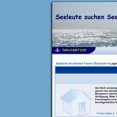
Seeleute im Internet Foren-Übersicht
» Logi
Um Dich einzulog
dauert nur wenig
Benutzern stehen
Verfügung. Bitte
Forenregeln einve
bereitgestellten 
Foren Index
|