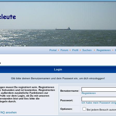
Portal
•
Forum
•
Profil
•
Suchen
•
Registrieren
•
n
Login
Gib bitte deinen Benutzernamen und dein Passwort ein, um dich einzuloggen!
gen musst Du registriert sein. Registrieren
e Sekunden und ist kostenlos. Registrierten
Benutzername:
 außerdem zusätzliche Funktionen zur
Registrieren
 Prüfe vor dem Login, ob Du mit unseren
rstanden bist und lies bitte die
Passwort:
Regeln durch.
Ich habe mein Passwort ver
Optionen:
Bei jedem Besuch autom
FAQ ansehen