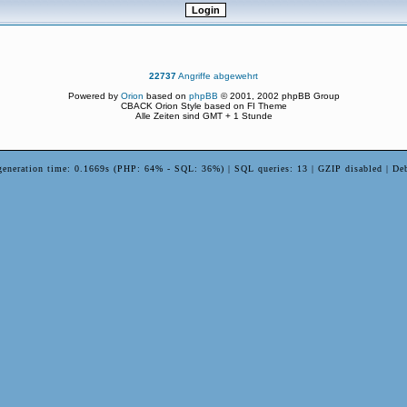
22737
Angriffe abgewehrt
Powered by
Orion
based on
phpBB
© 2001, 2002 phpBB Group
CBACK Orion Style based on FI Theme
Alle Zeiten sind GMT + 1 Stunde
generation time: 0.1669s (PHP: 64% - SQL: 36%) | SQL queries: 13 | GZIP disabled | De