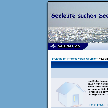
Seeleute im Internet Foren-Übersicht
» Logi
Um Dich einzulog
dauert nur wenig
Benutzern stehen
Verfügung. Bitte
Forenregeln einve
bereitgestellten 
Foren Index
|