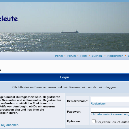
Portal
•
Forum
•
Profil
•
Suchen
•
Registrieren
•
n
Login
Gib bitte deinen Benutzernamen und dein Passwort ein, um dich einzuloggen!
gen musst Du registriert sein. Registrieren
e Sekunden und ist kostenlos. Registrierten
Benutzername:
 außerdem zusätzliche Funktionen zur
Registrieren
 Prüfe vor dem Login, ob Du mit unseren
rstanden bist und lies bitte die
Passwort:
Regeln durch.
Ich habe mein Passwort ver
Optionen:
Bei jedem Besuch autom
FAQ ansehen