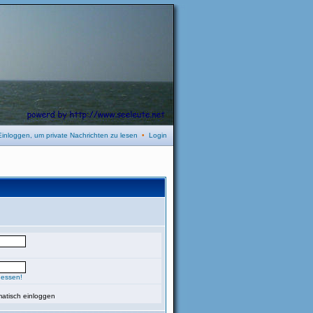
Einloggen, um private Nachrichten zu lesen
•
Login
gessen!
atisch einloggen