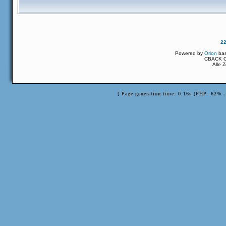
2
Powered by
Orion
ba
CBACK Or
Alle 
[ Page generation time: 0.16s (PHP: 62% 