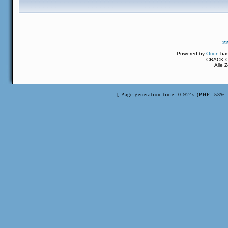
2
Powered by
Orion
ba
CBACK Or
Alle 
[ Page generation time: 0.924s (PHP: 53% 