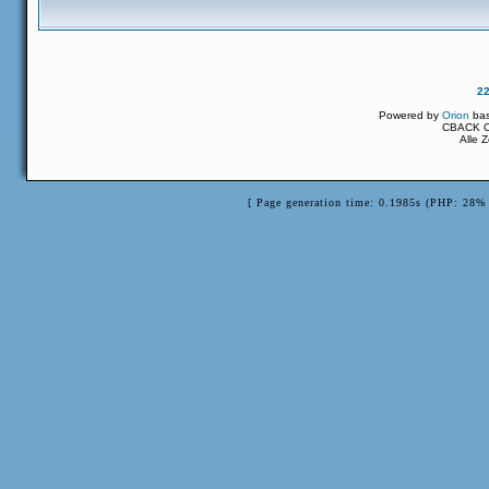
2
Powered by
Orion
ba
CBACK Or
Alle 
[ Page generation time: 0.1985s (PHP: 28% 