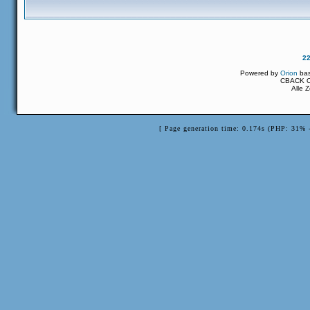
2
Powered by
Orion
ba
CBACK Or
Alle 
[ Page generation time: 0.174s (PHP: 31% 