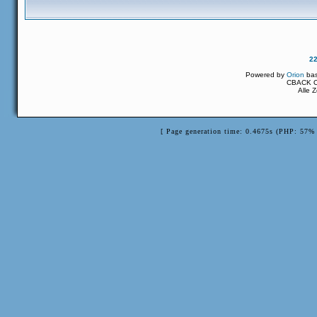
2
Powered by
Orion
ba
CBACK Or
Alle 
[ Page generation time: 0.4675s (PHP: 57% 