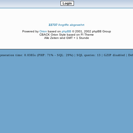
22737
Angriffe abgewehrt
Powered by
Orion
based on
phpBB
© 2001, 2002 phpBB Group
CBACK Orion Style based on FI Theme
Alle Zeiten sind GMT + 1 Stunde
generation time: 0.0385s (PHP: 71% - SQL: 29%) | SQL queries: 13 | GZIP disabled | De