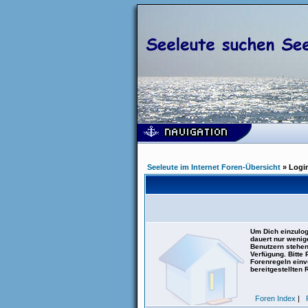
Seeleute im Internet Foren-Übersicht
» Logi
Um Dich einzulog
dauert nur wenig
Benutzern stehen
Verfügung. Bitte
Forenregeln einve
bereitgestellten 
Foren Index
|