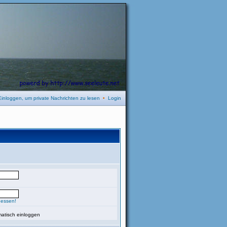
Einloggen, um private Nachrichten zu lesen
•
Login
gessen!
atisch einloggen