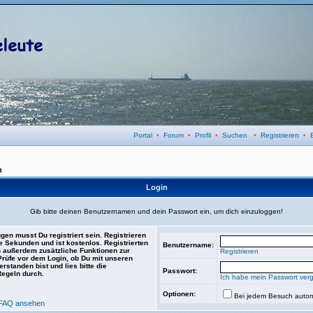
Portal
•
Forum
•
Profil
•
Suchen
•
Registrieren
•
n
Login
Gib bitte deinen Benutzernamen und dein Passwort ein, um dich einzuloggen!
gen musst Du registriert sein. Registrieren
e Sekunden und ist kostenlos. Registrierten
Benutzername:
 außerdem zusätzliche Funktionen zur
Registrieren
 Prüfe vor dem Login, ob Du mit unseren
rstanden bist und lies bitte die
Passwort:
Regeln durch.
Ich habe mein Passwort ver
Optionen:
Bei jedem Besuch autom
FAQ ansehen