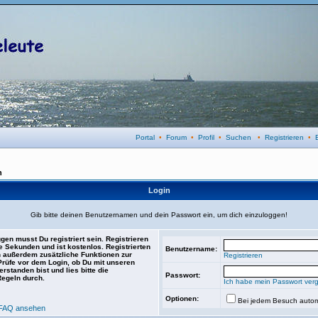
Portal
•
Forum
•
Profil
•
Suchen
•
Registrieren
•
n
Login
Gib bitte deinen Benutzernamen und dein Passwort ein, um dich einzuloggen!
gen musst Du registriert sein. Registrieren
e Sekunden und ist kostenlos. Registrierten
Benutzername:
 außerdem zusätzliche Funktionen zur
Registrieren
 Prüfe vor dem Login, ob Du mit unseren
rstanden bist und lies bitte die
Passwort:
Regeln durch.
Ich habe mein Passwort ver
Optionen:
Bei jedem Besuch autom
FAQ ansehen