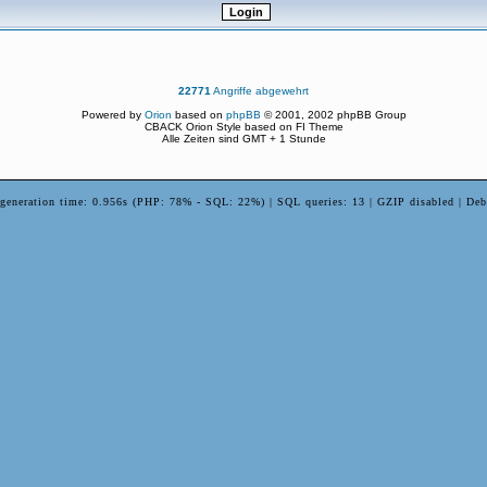
22771
Angriffe abgewehrt
Powered by
Orion
based on
phpBB
© 2001, 2002 phpBB Group
CBACK Orion Style based on FI Theme
Alle Zeiten sind GMT + 1 Stunde
 generation time: 0.956s (PHP: 78% - SQL: 22%) | SQL queries: 13 | GZIP disabled | Deb