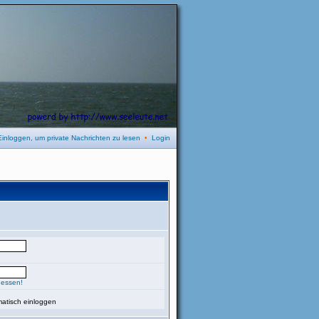
Einloggen, um private Nachrichten zu lesen
•
Login
gessen!
atisch einloggen