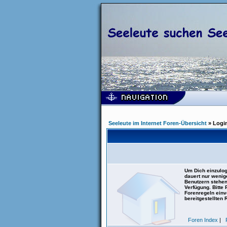
Seeleute im Internet Foren-Übersicht
» Logi
Um Dich einzulog
dauert nur wenig
Benutzern stehen
Verfügung. Bitte
Forenregeln einve
bereitgestellten 
Foren Index
|