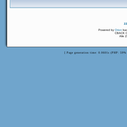
2
Powered by
Orion
ba
CBACK Or
Alle 
[ Page generation time: 0.0601s (PHP: 59% 