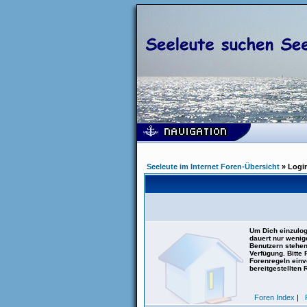
Seeleute im Internet Foren-Übersicht
» Logi
Um Dich einzulog
dauert nur wenig
Benutzern stehen
Verfügung. Bitte
Forenregeln einve
bereitgestellten 
Foren Index
|