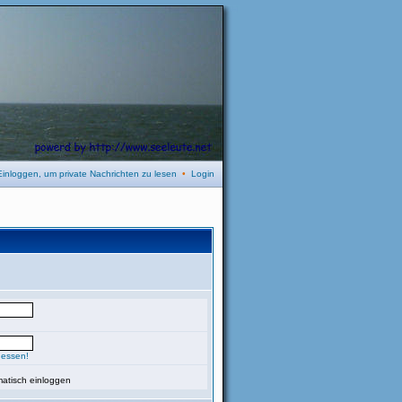
Einloggen, um private Nachrichten zu lesen
•
Login
gessen!
atisch einloggen