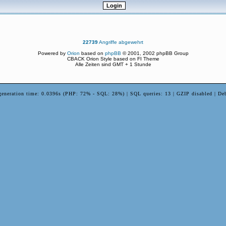
22739
Angriffe abgewehrt
Powered by
Orion
based on
phpBB
© 2001, 2002 phpBB Group
CBACK Orion Style based on FI Theme
Alle Zeiten sind GMT + 1 Stunde
generation time: 0.0396s (PHP: 72% - SQL: 28%) | SQL queries: 13 | GZIP disabled | De