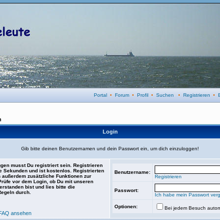
Portal
•
Forum
•
Profil
•
Suchen
•
Registrieren
•
n
Login
Gib bitte deinen Benutzernamen und dein Passwort ein, um dich einzuloggen!
gen musst Du registriert sein. Registrieren
e Sekunden und ist kostenlos. Registrierten
Benutzername:
 außerdem zusätzliche Funktionen zur
Registrieren
 Prüfe vor dem Login, ob Du mit unseren
rstanden bist und lies bitte die
Passwort:
Regeln durch.
Ich habe mein Passwort ver
Optionen:
Bei jedem Besuch autom
FAQ ansehen