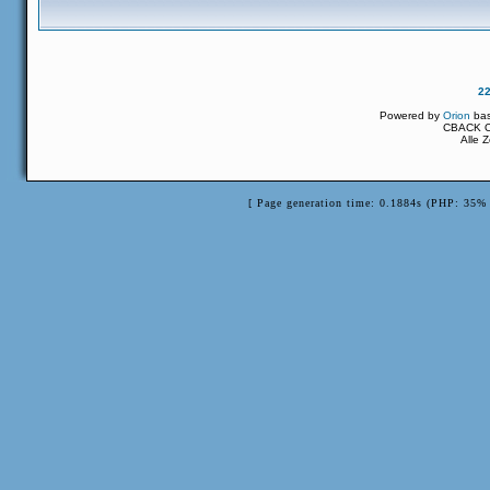
2
Powered by
Orion
ba
CBACK Or
Alle 
[ Page generation time: 0.1884s (PHP: 35% 